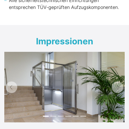
Alle sicherheitstechnischen Einrichtungen
entsprechen TÜV-geprüften Aufzugskomponenten.
Impressionen
Vorherige
Näch